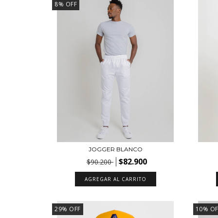
8
%
OFF
JOGGER BLANCO
$82.900
$90.200
AGREGAR AL CARRITO
29
%
OFF
10
%
OF