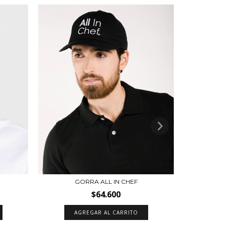
20
%
OFF
GORRA ALL IN CHEF
GO
$64.600
AGREGAR AL CARRITO
A