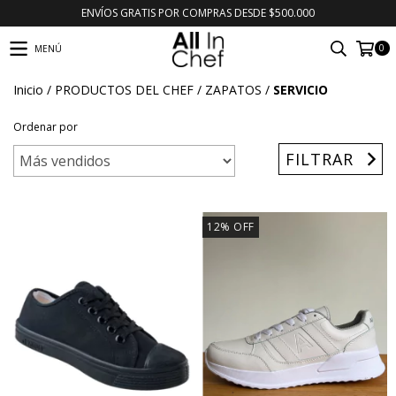
ENVÍOS GRATIS POR COMPRAS DESDE $500.000
0
MENÚ
Inicio
/
PRODUCTOS DEL CHEF
/
ZAPATOS
/
SERVICIO
Ordenar por
FILTRAR
12
%
OFF