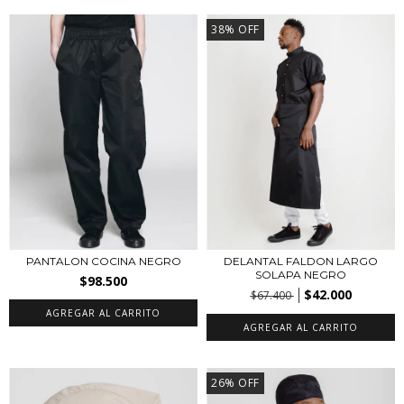
38
%
OFF
PANTALON COCINA NEGRO
DELANTAL FALDON LARGO
SOLAPA NEGRO
$98.500
$42.000
$67.400
AGREGAR AL CARRITO
AGREGAR AL CARRITO
26
%
OFF