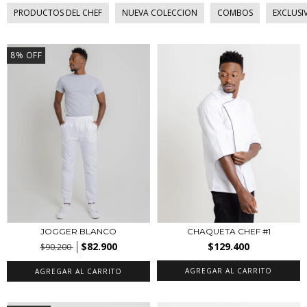
PRODUCTOS DEL CHEF
NUEVA COLECCION
COMBOS
EXCLUSI
8
%
OFF
JOGGER BLANCO
CHAQUETA CHEF #1
$82.900
$129.400
$90.200
AGREGAR AL CARRITO
AGREGAR AL CARRITO