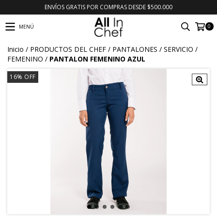
ENVÍOS GRATIS POR COMPRAS DESDE $500.000
0
MENÚ
Inicio
/
PRODUCTOS DEL CHEF
/
PANTALONES
/
SERVICIO
/
FEMENINO
/
PANTALON FEMENINO AZUL
16
%
OFF