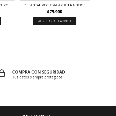
SCURO
DELANTAL PECHERA AZUL TIRA BEIGE
DEL
$79.900
AGREGAR AL CARRITO
COMPRÁ CON SEGURIDAD
Tus datos siempre protegidos
REDES SOCIALES