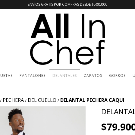
ENVÍOS GRATIS POR COMPRAS DESDE $500.000
UETAS
PANTALONES
DELANTALES
ZAPATOS
GORROS
U
PECHERA
DEL CUELLO
DELANTAL PECHERA CAQUI
/
/
/
DELANTAL
$79.90