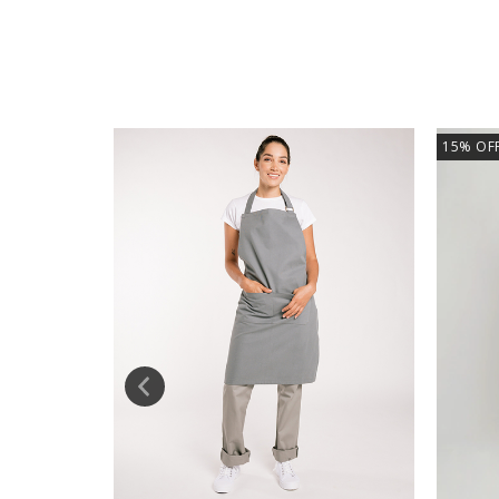
15
%
OF